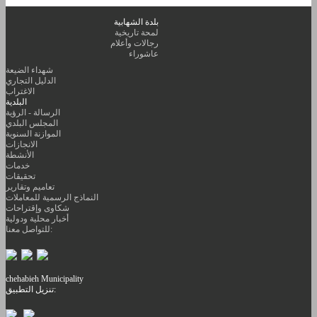
بلدة الشهابية
لمحة تاريخية
رجالات وأعلام
عاشوراء
شهداء الضيعة
الدليل التجاري
الاغتراب
البلدية
الرسالة - الرؤية
المجلس البلدي
الموازنة السنوية
الانجازات
الأنشطة
خدمات
تحقيقات
تعاميم وتقارير
النماذج الرسمية للمعاملات
شكاوى وإقتراحات
أخبار محلية ودولية
للتواصل معنا:
chehabieh Municipality
تنزيل التطبيق: