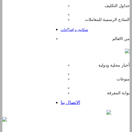
جداول التكليف
النماذج الرسمية للمعاملات
شكاوى و إقتراحات
من االعالم
أخبار محلية ودولية
منوعات
بوابة المعرفة
الإتصال بنا
للاشتراك في خدمة الخبر العاجل عبر الواتساب : 71560187
السبت
08 - 8 -2026